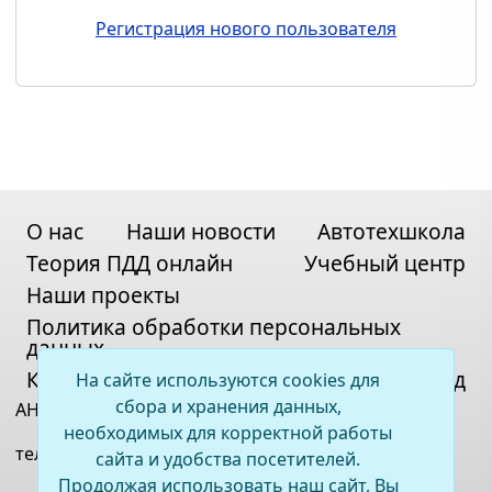
Регистрация нового пользователя
О нас
Наши новости
Автотехшкола
Теория ПДД онлайн
Учебный центр
Наши проекты
Политика обработки персональных
данных
Контакты
Карта сайта
Вход
На сайте используются cookies для
сбора и хранения данных,
АНО ДПО «ВСОЦ»
необходимых для корректной работы
телефон:
+7(395)2 67-11-33
сайта и удобства посетителей.
Продолжая использовать наш сайт, Вы