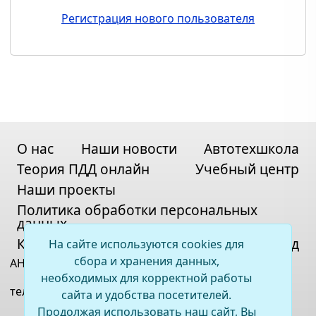
Регистрация нового пользователя
О нас
Наши новости
Автотехшкола
Теория ПДД онлайн
Учебный центр
Наши проекты
Политика обработки персональных
данных
Контакты
Карта сайта
Вход
На сайте используются cookies для
сбора и хранения данных,
АНО ДПО «ВСОЦ»
необходимых для корректной работы
телефон:
+7(395)2 67-11-33
сайта и удобства посетителей.
Продолжая использовать наш сайт, Вы