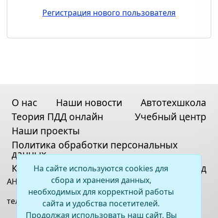
Регистрация нового пользователя
О нас
Наши новости
Автотехшкола
Теория ПДД онлайн
Учебный центр
Наши проекты
Политика обработки персональных
данных
Контакты
Карта сайта
Вход
На сайте используются cookies для
сбора и хранения данных,
АНО ДПО «ВСОЦ»
необходимых для корректной работы
телефон:
+7(395)2 67-11-33
сайта и удобства посетителей.
Продолжая использовать наш сайт, Вы