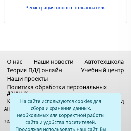
Регистрация нового пользователя
О нас
Наши новости
Автотехшкола
Теория ПДД онлайн
Учебный центр
Наши проекты
Политика обработки персональных
данных
Контакты
Карта сайта
Вход
На сайте используются cookies для
сбора и хранения данных,
АНО ДПО «ВСОЦ»
необходимых для корректной работы
телефон:
+7(395)2 67-11-33
сайта и удобства посетителей.
Продолжая использовать наш сайт, Вы