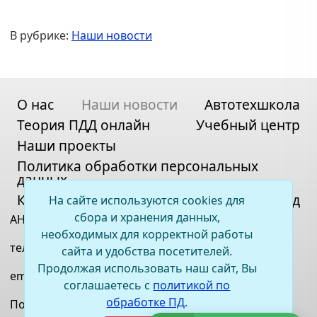
В рубрике:
Наши новости
О нас
Наши новости
Автотехшкола
Теория ПДД онлайн
Учебный центр
Наши проекты
Политика обработки персональных
данных
Контакты
Карта сайта
Вход
На сайте используются cookies для
сбора и хранения данных,
АНО ДПО «ВСОЦ»
необходимых для корректной работы
телефон:
+7(395)2 67-11-33
сайта и удобства посетителей.
Продолжая использовать наш сайт, Вы
email:
irkauto@bk.ru
соглашаетесь с
политикой по
обработке ПД
.
Политика обработки персональных данных