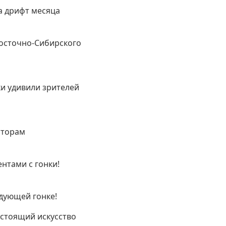
ка дрифт месяца
Восточно-Сибирского
и удивили зрителей
аторам
нтами с гонки!
едующей гонке!
астоящий искусство