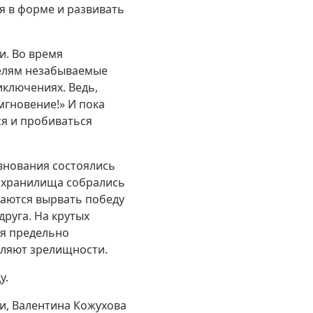
я в форме и развивать
и. Во время
телям незабываемые
иключениях. Ведь,
мгновение!» И пока
ся и пробиваться
евнования состоялись
одохранилища собрались
таются вырвать победу
друга. На крутых
ся предельно
вляют зрелищности.
у.
и, Валентина Кожухова