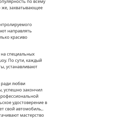
популярность по всему
но же, захватывающее
онтролируемого
жают направлять
лько красиво
т на специальных
шоу. По сути, каждый
ты, устанавливают
 ради любви
ы, успешно закончил
 профессиональной
ьское удостоверение в
ет свой автомобиль,.
ттачивают мастерство