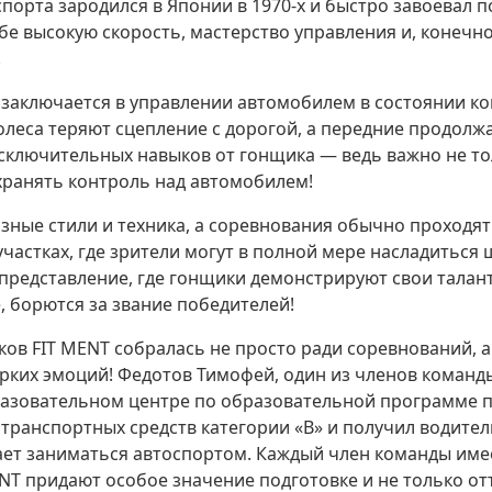
оспорта зародился в Японии в 1970-х и быстро завоевал 
ебе высокую скорость, мастерство управления и, конеч
.
 заключается в управлении автомобилем в состоянии к
колеса теряют сцепление с дорогой, а передние продол
исключительных навыков от гонщика — ведь важно не то
охранять контроль над автомобилем!
азные стили и техника, а соревнования обычно проходя
участках, где зрители могут в полной мере насладиться 
-представление, где гонщики демонстрируют свои талан
, борются за звание победителей!
ов FIT MENT собралась не просто ради соревнований, а
ярких эмоций! Федотов Тимофей, один из членов команд
разовательном центре по образовательной программе
транспортных средств категории «B» и получил водител
жает заниматься автоспортом. Каждый член команды име
NT придают особое значение подготовке и не только о