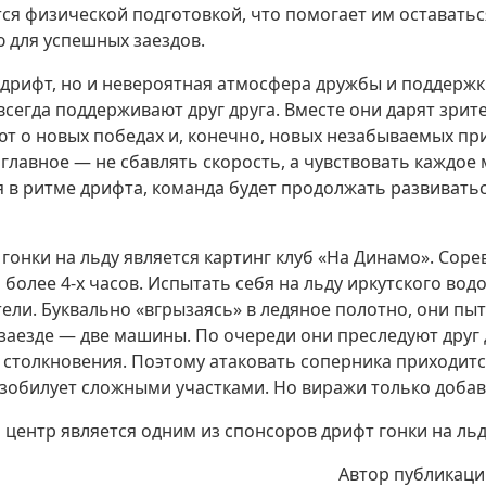
ся физической подготовкой, что помогает им оставатьс
 для успешных заездов.
 дрифт, но и невероятная атмосфера дружбы и поддержк
всегда поддерживают друг друга. Вместе они дарят зри
ют о новых победах и, конечно, новых незабываемых пр
 главное — не сбавлять скорость, а чувствовать каждое 
я в ритме дрифта, команда будет продолжать развивать
гонки на льду является картинг клуб «На Динамо». Сор
 более 4-х часов. Испытать себя на льду иркутского в
ели. Буквально «вгрызаясь» в ледяное полотно, они пы
м заезде — две машины. По очереди они преследуют друг 
столкновения. Поэтому атаковать соперника приходит
изобилует сложными участками. Но виражи только доба
центр является одним из спонсоров дрифт гонки на льд
Автор публикаци