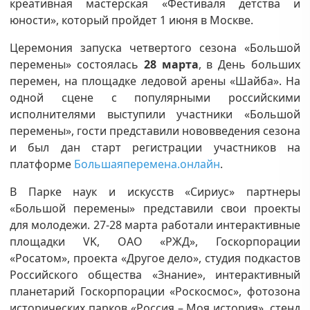
креативная мастерская «Фестиваля детства и
юности», который пройдет 1 июня в Москве.
Церемония запуска четвертого сезона «Большой
перемены» состоялась
28 марта
, в День больших
перемен, на площадке ледовой арены «Шайба». На
одной сцене с популярными российскими
исполнителями выступили участники «Большой
перемены», гости представили нововведения сезона
и был дан старт регистрации участников на
платформе
Большаяперемена.онлайн
.
В Парке наук и искусств «Сириус» партнеры
«Большой перемены» представили свои проекты
для молодежи. 27-28 марта работали интерактивные
площадки VK, ОАО «РЖД», Госкорпорации
«Росатом», проекта «Другое дело», студия подкастов
Российского общества «Знание», интерактивный
планетарий Госкорпорации «Роскосмос», фотозона
исторических парков «Россия – Моя история», стенд