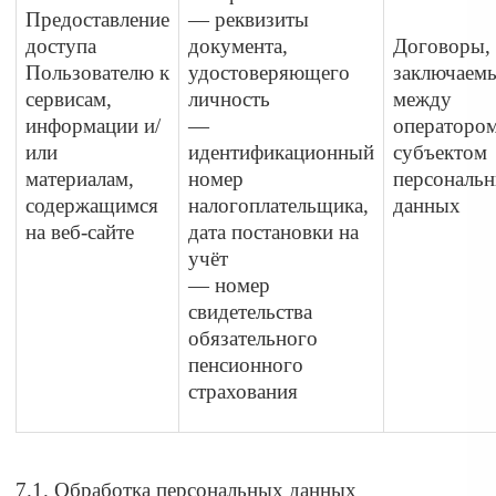
Предоставление
— реквизиты
доступа
документа,
Договоры,
Пользователю к
удостоверяющего
заключаем
сервисам,
личность
между
информации и/
—
оператором
или
идентификационный
субъектом
материалам,
номер
персональ
содержащимся
налогоплательщика,
данных
на веб-сайте
дата постановки на
учёт
— номер
свидетельства
обязательного
пенсионного
страхования
7. Условия обработки персональных данных
7.1. Обработка персональных данных