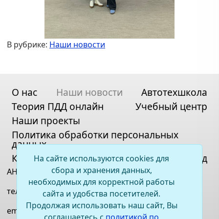
В рубрике:
Наши новости
О нас
Наши новости
Автотехшкола
Теория ПДД онлайн
Учебный центр
Наши проекты
Политика обработки персональных
данных
Контакты
Карта сайта
Вход
На сайте используются cookies для
сбора и хранения данных,
АНО ДПО «ВСОЦ»
необходимых для корректной работы
телефон:
+7(395)2 67-11-33
сайта и удобства посетителей.
Продолжая использовать наш сайт, Вы
email:
irkauto@bk.ru
соглашаетесь с
политикой по